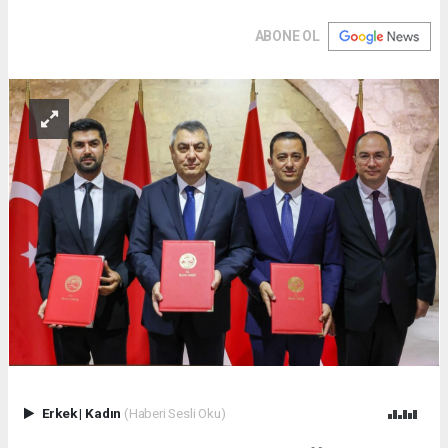
ABONE OL
Erkek
|
Kadın
(Haberi Sesli Oku)