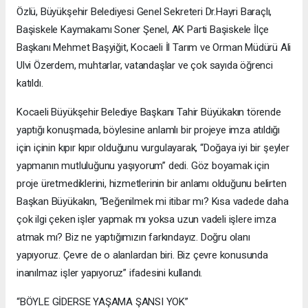
Özlü, Büyükşehir Belediyesi Genel Sekreteri Dr.Hayri Baraçlı,
Başiskele Kaymakamı Soner Şenel, AK Parti Başiskele İlçe
Başkanı Mehmet Başyiğit, Kocaeli İl Tarım ve Orman Müdürü Ali
Ulvi Özerdem, muhtarlar, vatandaşlar ve çok sayıda öğrenci
katıldı.
Kocaeli Büyükşehir Belediye Başkanı Tahir Büyükakın törende
yaptığı konuşmada, böylesine anlamlı bir projeye imza atıldığı
için içinin kıpır kıpır olduğunu vurgulayarak, “Doğaya iyi bir şeyler
yapmanın mutluluğunu yaşıyorum” dedi. Göz boyamak için
proje üretmediklerini, hizmetlerinin bir anlamı olduğunu belirten
Başkan Büyükakın, “Beğenilmek mi itibar mı? Kısa vadede daha
çok ilgi çeken işler yapmak mı yoksa uzun vadeli işlere imza
atmak mı? Biz ne yaptığımızın farkındayız. Doğru olanı
yapıyoruz. Çevre de o alanlardan biri. Biz çevre konusunda
inanılmaz işler yapıyoruz” ifadesini kullandı.
“BÖYLE GİDERSE YAŞAMA ŞANSI YOK”