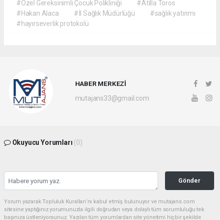
#Özel Gereksinimli Çocuk Polikliniği
#Atilla Toros
#Hakan Alaca
#İl Sağlık Müdürlüğü
#sağlık yatırımı
#hayırseverlik protokolü
HABER MERKEZİ
mutajans33@gmail.com
Okuyucu Yorumları
(0)
Gönder
Yorum yazarak Topluluk Kuralları’nı kabul etmiş bulunuyor ve mutajans.com
sitesine yaptığınız yorumunuzla ilgili doğrudan veya dolaylı tüm sorumluluğu tek
başınıza üstleniyorsunuz. Yazılan tüm yorumlardan site yönetimi hiçbir şekilde