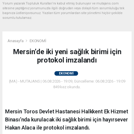
Yorum yazarak Topluluk Kuralları’nı kabul etmiş bulunuyor ve mutajans.com
sitesine yaptığınız yorumunuzla ilgili doğrudan veya dolaylı tüm sorumluluğu tek
başınıza üstleniyorsunuz. Yazılan tüm yorumlardan site yönetimi hiçbir şekilde
sorumlu tutulamaz.
Anasayfa
EKONOMİ
Mersin’de iki yeni sağlık birimi için
protokol imzalandı
EKONOMİ
(MA) - MUTAJANS | 06.08.2026 - 19:09, Güncelleme: 06.08.2026 - 19:09
849 kez okundu.
Mersin Toros Devlet Hastanesi Halkkent Ek Hizmet
Binası’nda kurulacak iki sağlık birimi için hayırsever
Hakan Alaca ile protokol imzalandı.