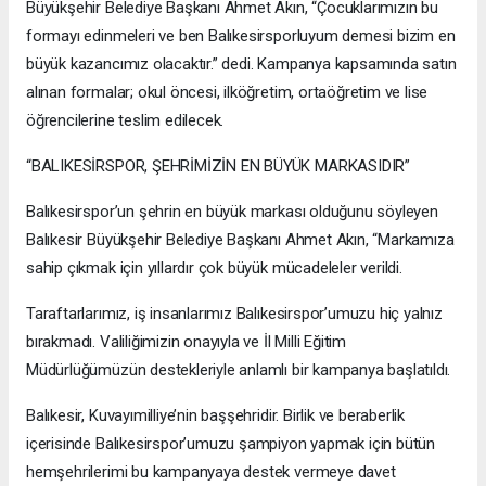
Büyükşehir Belediye Başkanı Ahmet Akın, “Çocuklarımızın bu
formayı edinmeleri ve ben Balıkesirsporluyum demesi bizim en
büyük kazancımız olacaktır.” dedi. Kampanya kapsamında satın
alınan formalar; okul öncesi, ilköğretim, ortaöğretim ve lise
öğrencilerine teslim edilecek.
“BALIKESİRSPOR, ŞEHRİMİZİN EN BÜYÜK MARKASIDIR”
Balıkesirspor’un şehrin en büyük markası olduğunu söyleyen
Balıkesir Büyükşehir Belediye Başkanı Ahmet Akın, “Markamıza
sahip çıkmak için yıllardır çok büyük mücadeleler verildi.
Taraftarlarımız, iş insanlarımız Balıkesirspor’umuzu hiç yalnız
bırakmadı. Valiliğimizin onayıyla ve İl Milli Eğitim
Müdürlüğümüzün destekleriyle anlamlı bir kampanya başlatıldı.
Balıkesir, Kuvayımilliye’nin başşehridir. Birlik ve beraberlik
içerisinde Balıkesirspor’umuzu şampiyon yapmak için bütün
hemşehrilerimi bu kampanyaya destek vermeye davet