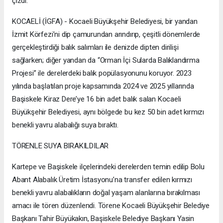
çizdi.
KOCAELİ (İGFA) - Kocaeli Büyükşehir Belediyesi, bir yandan
İzmit Körfezi’ni dip çamurundan arındırıp, çeşitli dönemlerde
gerçekleştirdiği balık salımları ile denizde dipten dirilişi
sağlarken; diğer yandan da “Orman İçi Sularda Balıklandırma
Projesi” ile derelerdeki balık popülasyonunu koruyor. 2023
yılında başlatılan proje kapsamında 2024 ve 2025 yıllarında
Başiskele Kiraz Dere’ye 16 bin adet balık salan Kocaeli
Büyükşehir Belediyesi, aynı bölgede bu kez 50 bin adet kırmızı
benekli yavru alabalığı suya bıraktı.
TÖRENLE SUYA BIRAKILDILAR
Kartepe ve Başiskele ilçelerindeki derelerden temin edilip Bolu
Abant Alabalık Üretim İstasyonu’na transfer edilen kırmızı
benekli yavru alabalıkların doğal yaşam alanlarına bırakılması
amacı ile tören düzenlendi. Törene Kocaeli Büyükşehir Belediye
Başkanı Tahir Büyükakın, Başiskele Belediye Başkanı Yasin