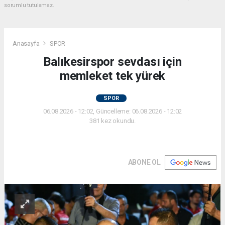
sorumlu tutulamaz.
Anasayfa
SPOR
Balıkesirspor sevdası için
memleket tek yürek
SPOR
06.08.2026 - 12:02, Güncelleme: 06.08.2026 - 12:02
381 kez okundu.
ABONE OL