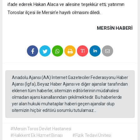
ifade ederek Hakan Alaca ve ailesine teşekkür etti; yatırımın
Toroslar ilçesi ile Mersin’e hayırlı olmasını diledi.
MERSIN HABERİ
Anadolu Ajansı (AA) İnternet Gazeteciler Federasyonu Haber
Ajansı (İgfa), Beyaz Haber Ajansı ve diğer ajanslar tarafından
eklenen tüm haberler, sitemizin editörlerinin müdahalesi
olmadan ajans kanallarından çekilmektedir. Bu haberlerde
yer alan hukuki muhataplar haberi geçen ajanslar olup
sitemizin hiç bir editörü sorumlu tutulamaz...
#Mersin Toros Devlet Hastanesi
#Halkkent Ek Hizmet Binası
#Fizik Tedavi Ünitesi