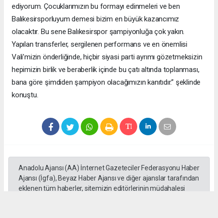
ediyorum. Çocuklarımızın bu formayı edinmeleri ve ben
Balıkesirsporluyum demesi bizim en büyük kazancımız
olacaktır. Bu sene Balıkesirspor şampiyonluğa çok yakın.
Yapılan transferler, sergilenen performans ve en önemlisi
Vali’mizin önderliğinde, hiçbir siyasi parti ayrımı gözetmeksizin
hepimizin birlik ve beraberlik içinde bu çatı altında toplanması,
bana göre şimdiden şampiyon olacağımızın kanıtıdır.” şeklinde
konuştu.
Anadolu Ajansı (AA) İnternet Gazeteciler Federasyonu Haber
Ajansı (İgfa), Beyaz Haber Ajansı ve diğer ajanslar tarafından
eklenen tüm haberler, sitemizin editörlerinin müdahalesi
olmadan ajans kanallarından çekilmektedir. Bu haberlerde
yer alan hukuki muhataplar haberi geçen ajanslar olup