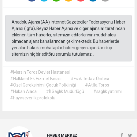
Anadolu Ajansı (AA) İnternet Gazeteciler Federasyonu Haber
Ajansı (İgfa), Beyaz Haber Ajansı ve diğer ajanslar tarafından
eklenen tüm haberler, sitemizin editörlerinin müdahalesi
olmadan ajans kanallarından çekilmektedir. Bu haberlerde
yer alan hukuki muhataplar haberi geçen ajanslar olup
sitemizin hiç bir editörü sorumlu tutulamaz...
#Mersin Toros Devlet Hastanesi
#Halkkent Ek Hizmet Binası
#Fizik Tedavi Ünitesi
#Özel Gereksinimli Çocuk Polikliniği
#Atilla Toros
#Hakan Alaca
#İl Sağlık Müdürlüğü
#sağlık yatırımı
#hayırseverlik protokolü
HABER MERKEZİ