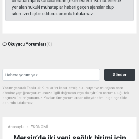
olmadan ajans kanallarından çekilmektedir. Bu haberlerde
yer alan hukuki muhataplar haberi geçen ajanslar olup
sitemizin hiç bir editörü sorumlu tutulamaz...
Okuyucu Yorumları
(0)
Gönder
Yorum yazarak Topluluk Kuralları’nı kabul etmiş bulunuyor ve mutajans.com
sitesine yaptığınız yorumunuzla ilgili doğrudan veya dolaylı tüm sorumluluğu tek
başınıza üstleniyorsunuz. Yazılan tüm yorumlardan site yönetimi hiçbir şekilde
sorumlu tutulamaz.
Anasayfa
EKONOMİ
Mersin’de iki yeni sağlık birimi için