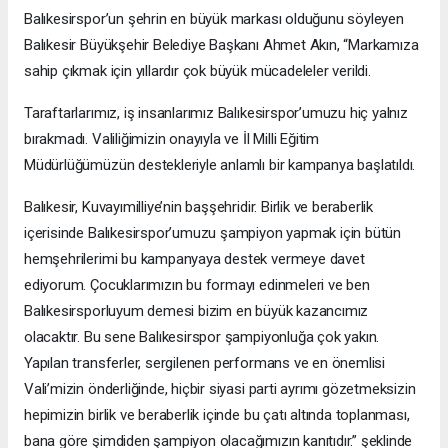
Balıkesirspor’un şehrin en büyük markası olduğunu söyleyen
Balıkesir Büyükşehir Belediye Başkanı Ahmet Akın, “Markamıza
sahip çıkmak için yıllardır çok büyük mücadeleler verildi.
Taraftarlarımız, iş insanlarımız Balıkesirspor’umuzu hiç yalnız
bırakmadı. Valiliğimizin onayıyla ve İl Milli Eğitim
Müdürlüğümüzün destekleriyle anlamlı bir kampanya başlatıldı.
Balıkesir, Kuvayımilliye’nin başşehridir. Birlik ve beraberlik
içerisinde Balıkesirspor’umuzu şampiyon yapmak için bütün
hemşehrilerimi bu kampanyaya destek vermeye davet
ediyorum. Çocuklarımızın bu formayı edinmeleri ve ben
Balıkesirsporluyum demesi bizim en büyük kazancımız
olacaktır. Bu sene Balıkesirspor şampiyonluğa çok yakın.
Yapılan transferler, sergilenen performans ve en önemlisi
Vali’mizin önderliğinde, hiçbir siyasi parti ayrımı gözetmeksizin
hepimizin birlik ve beraberlik içinde bu çatı altında toplanması,
bana göre şimdiden şampiyon olacağımızın kanıtıdır.” şeklinde