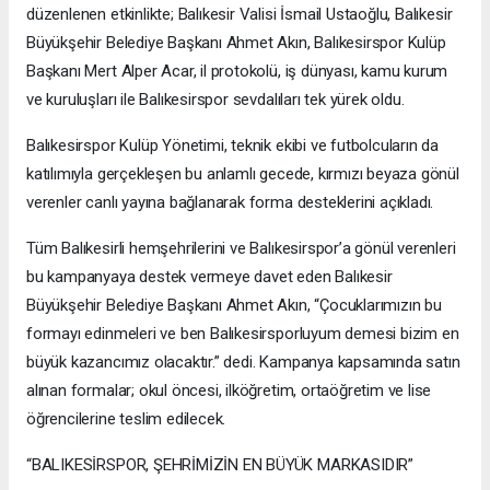
düzenlenen etkinlikte; Balıkesir Valisi İsmail Ustaoğlu, Balıkesir
Büyükşehir Belediye Başkanı Ahmet Akın, Balıkesirspor Kulüp
Başkanı Mert Alper Acar, il protokolü, iş dünyası, kamu kurum
ve kuruluşları ile Balıkesirspor sevdalıları tek yürek oldu.
Balıkesirspor Kulüp Yönetimi, teknik ekibi ve futbolcuların da
katılımıyla gerçekleşen bu anlamlı gecede, kırmızı beyaza gönül
verenler canlı yayına bağlanarak forma desteklerini açıkladı.
Tüm Balıkesirli hemşehrilerini ve Balıkesirspor’a gönül verenleri
bu kampanyaya destek vermeye davet eden Balıkesir
Büyükşehir Belediye Başkanı Ahmet Akın, “Çocuklarımızın bu
formayı edinmeleri ve ben Balıkesirsporluyum demesi bizim en
büyük kazancımız olacaktır.” dedi. Kampanya kapsamında satın
alınan formalar; okul öncesi, ilköğretim, ortaöğretim ve lise
öğrencilerine teslim edilecek.
“BALIKESİRSPOR, ŞEHRİMİZİN EN BÜYÜK MARKASIDIR”