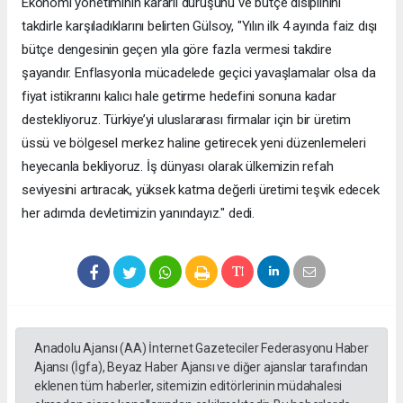
Ekonomi yönetiminin kararlı duruşunu ve bütçe disiplinini
takdirle karşıladıklarını belirten Gülsoy, "Yılın ilk 4 ayında faiz dışı
bütçe dengesinin geçen yıla göre fazla vermesi takdire
şayandır. Enflasyonla mücadelede geçici yavaşlamalar olsa da
fiyat istikrarını kalıcı hale getirme hedefini sonuna kadar
destekliyoruz. Türkiye’yi uluslararası firmalar için bir üretim
üssü ve bölgesel merkez haline getirecek yeni düzenlemeleri
heyecanla bekliyoruz. İş dünyası olarak ülkemizin refah
seviyesini artıracak, yüksek katma değerli üretimi teşvik edecek
her adımda devletimizin yanındayız." dedi.
Anadolu Ajansı (AA) İnternet Gazeteciler Federasyonu Haber
Ajansı (İgfa), Beyaz Haber Ajansı ve diğer ajanslar tarafından
eklenen tüm haberler, sitemizin editörlerinin müdahalesi