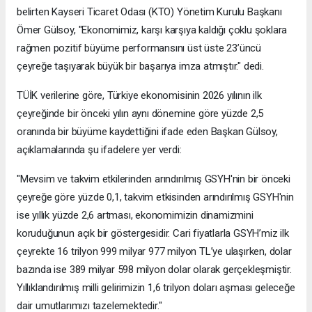
belirten Kayseri Ticaret Odası (KTO) Yönetim Kurulu Başkanı
Ömer Gülsoy, "Ekonomimiz, karşı karşıya kaldığı çoklu şoklara
rağmen pozitif büyüme performansını üst üste 23’üncü
çeyreğe taşıyarak büyük bir başarıya imza atmıştır." dedi.
TÜİK verilerine göre, Türkiye ekonomisinin 2026 yılının ilk
çeyreğinde bir önceki yılın aynı dönemine göre yüzde 2,5
oranında bir büyüme kaydettiğini ifade eden Başkan Gülsoy,
açıklamalarında şu ifadelere yer verdi:
"Mevsim ve takvim etkilerinden arındırılmış GSYH'nin bir önceki
çeyreğe göre yüzde 0,1, takvim etkisinden arındırılmış GSYH'nin
ise yıllık yüzde 2,6 artması, ekonomimizin dinamizmini
koruduğunun açık bir göstergesidir. Cari fiyatlarla GSYH’miz ilk
çeyrekte 16 trilyon 999 milyar 977 milyon TL’ye ulaşırken, dolar
bazında ise 389 milyar 598 milyon dolar olarak gerçekleşmiştir.
Yıllıklandırılmış milli gelirimizin 1,6 trilyon doları aşması geleceğe
dair umutlarımızı tazelemektedir."