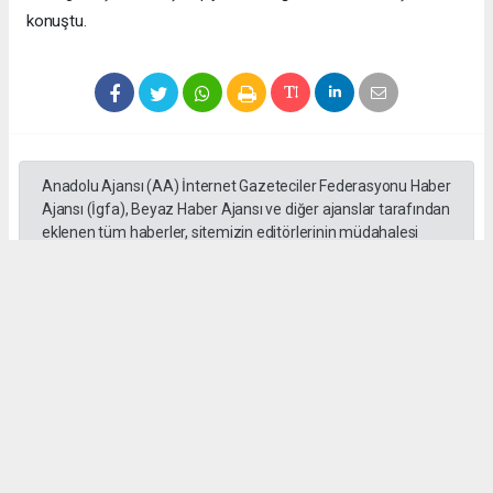
konuştu.
Anadolu Ajansı (AA) İnternet Gazeteciler Federasyonu Haber
Ajansı (İgfa), Beyaz Haber Ajansı ve diğer ajanslar tarafından
eklenen tüm haberler, sitemizin editörlerinin müdahalesi
olmadan ajans kanallarından çekilmektedir. Bu haberlerde
yer alan hukuki muhataplar haberi geçen ajanslar olup
sitemizin hiç bir editörü sorumlu tutulamaz...
Okuyucu Yorumları
(0)