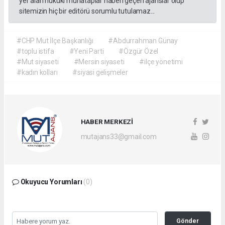
yer alan hukuki muhataplar haberi geçen ajanslar olup
sitemizin hiç bir editörü sorumlu tutulamaz...
#CHP Mut İlçe Başkanlığı
#Abdurrahman Günay
#toplu istifa
#Yeni Parti
#Özgür Özel
#Mut siyaseti
#Mersin siyaseti
#ilçe yönetimi
#kadın kolları
#siyasi gelişmeler
HABER MERKEZİ
mutajans33@gmail.com
Okuyucu Yorumları
(0)
Gönder