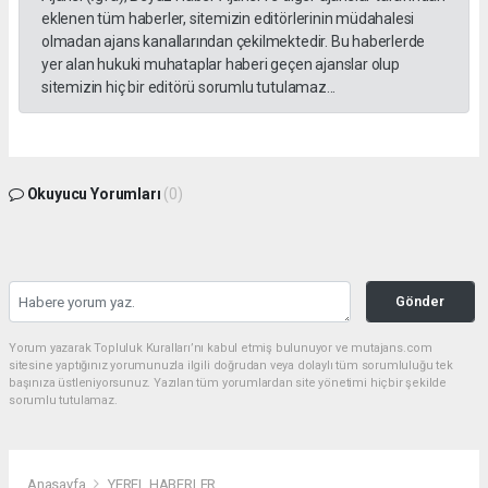
eklenen tüm haberler, sitemizin editörlerinin müdahalesi
olmadan ajans kanallarından çekilmektedir. Bu haberlerde
yer alan hukuki muhataplar haberi geçen ajanslar olup
sitemizin hiç bir editörü sorumlu tutulamaz...
Okuyucu Yorumları
(0)
Gönder
Yorum yazarak Topluluk Kuralları’nı kabul etmiş bulunuyor ve mutajans.com
sitesine yaptığınız yorumunuzla ilgili doğrudan veya dolaylı tüm sorumluluğu tek
başınıza üstleniyorsunuz. Yazılan tüm yorumlardan site yönetimi hiçbir şekilde
sorumlu tutulamaz.
Anasayfa
YEREL HABERLER