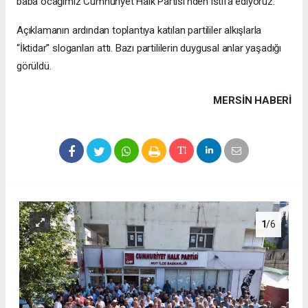
baba ocağımız Cumhuriyet Halk Partisi’nden istifa ediyoruz.”
Açıklamanın ardından toplantıya katılan partililer alkışlarla
“İktidar” sloganları attı. Bazı partililerin duygusal anlar yaşadığı
görüldü.
MERSIN HABERİ
1
/6