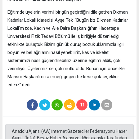
Eğitimde üyelerin verimli bir gün geçirdiğini dile getiren Dikmen
Kadınlar Lokali İdarecisi Ayşe Tek, “Bugün biz Dikmen Kadınlar
Lokali’mizde, Kadın ve Aile Daire Başkanlığı’nın Hacettepe
Üniversitesi Fizik Tedavi Bölümü ile iş birliğiyle düzenlediği
etkinlikte buluştuk. Bizim günlük duruş bozukluklarımızla ilgili
boyun ve bel ağrılarını nasıl yenebiliriz, kas ve iskelet
sistemimizi nasıl güçlendirebiliriz üzerine eğitimi aldık, çok
verimliydi. Üyelerimiz de çok mutlu oldu. Bunun için öncelikle
Mansur Başkan’ımıza emeği geçen herkese çok teşekkür
ederiz” dedi.
Anadolu Ajansı (AA) İnternet Gazeteciler Federasyonu Haber
Ajansı (İgfa), Beyaz Haber Ajansı ve diğer ajanslar tarafından