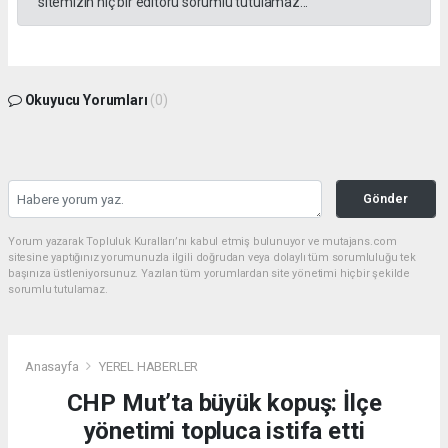
sitemizin hiç bir editörü sorumlu tutulamaz...
Okuyucu Yorumları
(0)
Gönder
Yorum yazarak Topluluk Kuralları’nı kabul etmiş bulunuyor ve mutajans.com
sitesine yaptığınız yorumunuzla ilgili doğrudan veya dolaylı tüm sorumluluğu tek
başınıza üstleniyorsunuz. Yazılan tüm yorumlardan site yönetimi hiçbir şekilde
sorumlu tutulamaz.
Anasayfa
YEREL HABERLER
CHP Mut’ta büyük kopuş: İlçe
yönetimi topluca istifa etti