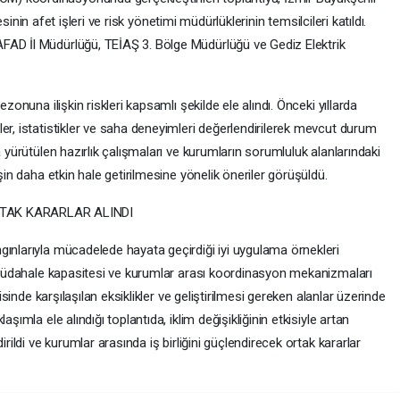
iyesinin afet işleri ve risk yönetimi müdürlüklerinin temsilcileri katıldı.
FAD İl Müdürlüğü, TEİAŞ 3. Bölge Müdürlüğü ve Gediz Elektrik
zonuna ilişkin riskleri kapsamlı şekilde ele alındı. Önceki yıllarda
er, istatistikler ve saha deneyimleri değerlendirilerek mevcut durum
a yürütülen hazırlık çalışmaları ve kurumların sorumluluk alanlarındaki
şin daha etkin hale getirilmesine yönelik öneriler görüşüldü.
TAK KARARLAR ALINDI
gınlarıyla mücadelede hayata geçirdiği iyi uygulama örnekleri
i, müdahale kapasitesi ve kurumlar arası koordinasyon mekanizmaları
risinde karşılaşılan eksiklikler ve geliştirilmesi gereken alanlar üzerinde
şımla ele alındığı toplantıda, iklim değişikliğinin etkisiyle artan
irildi ve kurumlar arasında iş birliğini güçlendirecek ortak kararlar