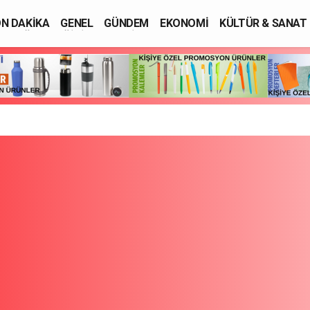
N DAKİKA
GENEL
GÜNDEM
EKONOMİ
KÜLTÜR & SANAT
SAĞLIK
EĞİTİM
ASAYİŞ