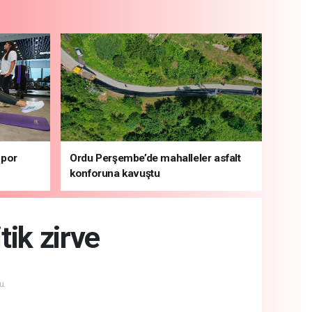
spor
Ordu Perşembe’de mahalleler asfalt
konforuna kavuştu
tik zirve
u.