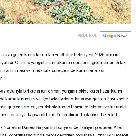
ABONE OL
 araya gelen kamu kurumları ve 30 ilçe belediyesi, 2026 orman
yatırdı. Geçmiş yangınlardan çıkarılan dersler ışığında alınan ortak
ların artırılması ve müdahale süreçlerinde kurumlar arası
r.
z aylarıyla birlikte artan orman yangını riskine karşı hazırlıklarını
e kamu kurumları ve ilçe belediyelerini bir araya getiren Büyükşehir
ların güçlendirilmesi, müdahale kapasitesinin artırılması ve kurumlar
lmesi amacıyla kapsamlı bir değerlendirme toplantısı düzenledi.
isk Yönetimi Dairesi Başkanlığı bünyesinde faaliyet gösteren Afet
) koordinasyonunda gerçekleştirilen toplantıya, İzmir Büyükşehir