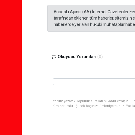
Anadolu Ajansı (AA) İnternet Gazeteciler Fe
tarafından eklenen tüm haberler, sitemizin 
haberlerde yer alan hukuki muhataplar haberi
Okuyucu Yorumları
(0)
Yorum yazarak Topluluk Kuralları’nı kabul etmiş bulun
tüm sorumluluğu tek başınıza üstleniyorsunuz. Yazıla