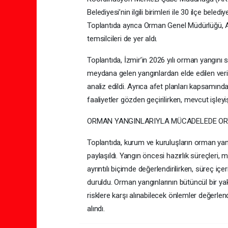
Belediyesi’nin ilgili birimleri ile 30 ilçe beled
Toplantıda ayrıca Orman Genel Müdürlüğü, A
temsilcileri de yer aldı.
Toplantıda, İzmir’in 2026 yılı orman yangını se
meydana gelen yangınlardan elde edilen veril
analiz edildi. Ayrıca afet planları kapsamınd
faaliyetler gözden geçirilirken, mevcut işleyi
ORMAN YANGINLARIYLA MÜCADELEDE OR
Toplantıda, kurum ve kuruluşların orman yan
paylaşıldı. Yangın öncesi hazırlık süreçler
ayrıntılı biçimde değerlendirilirken, süreç içe
duruldu. Orman yangınlarının bütüncül bir yakla
risklere karşı alınabilecek önlemler değerlend
alındı.