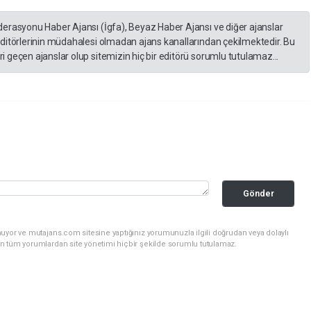
derasyonu Haber Ajansı (İgfa), Beyaz Haber Ajansı ve diğer ajanslar
editörlerinin müdahalesi olmadan ajans kanallarından çekilmektedir. Bu
 geçen ajanslar olup sitemizin hiç bir editörü sorumlu tutulamaz...
Gönder
uyor ve mutajans.com sitesine yaptığınız yorumunuzla ilgili doğrudan veya dolaylı
n tüm yorumlardan site yönetimi hiçbir şekilde sorumlu tutulamaz.