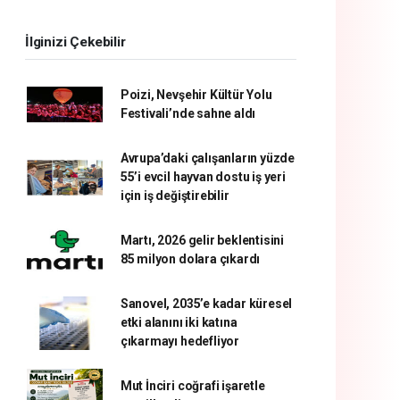
İlginizi Çekebilir
Poizi, Nevşehir Kültür Yolu
Festivali’nde sahne aldı
Avrupa’daki çalışanların yüzde
55’i evcil hayvan dostu iş yeri
için iş değiştirebilir
Martı, 2026 gelir beklentisini
85 milyon dolara çıkardı
Sanovel, 2035’e kadar küresel
etki alanını iki katına
çıkarmayı hedefliyor
Mut İnciri coğrafi işaretle