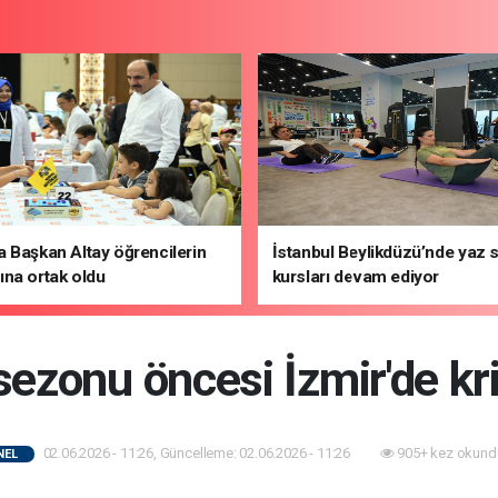
 Başkan Altay öğrencilerin
İstanbul Beylikdüzü’nde yaz 
na ortak oldu
kursları devam ediyor
ezonu öncesi İzmir'de kri
02.06.2026 - 11:26, Güncelleme: 02.06.2026 - 11:26
905+ kez okund
NEL