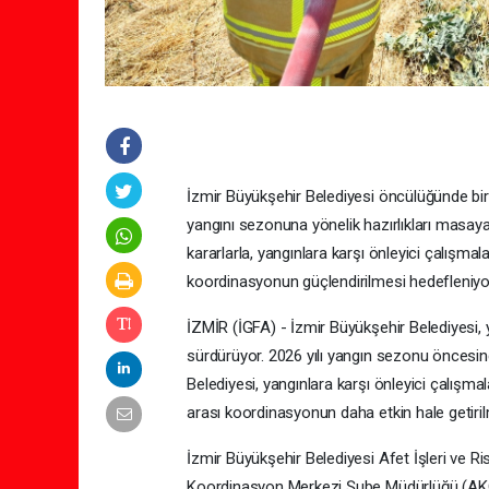
İzmir Büyükşehir Belediyesi öncülüğünde bir
yangını sezonuna yönelik hazırlıkları masaya 
kararlarla, yangınlara karşı önleyici çalışma
koordinasyonun güçlendirilmesi hedefleniyo
İZMİR (İGFA) - İzmir Büyükşehir Belediyesi, ya
sürdürüyor. 2026 yılı yangın sezonu öncesind
Belediyesi, yangınlara karşı önleyici çalışma
arası koordinasyonun daha etkin hale getiri
İzmir Büyükşehir Belediyesi Afet İşleri ve R
Koordinasyon Merkezi Şube Müdürlüğü (AKOM