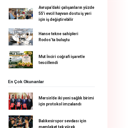
Avrupa’daki çalışanların yüzde
55’i evcil hayvan dostu iş yeri
için iş değiştirebilir
Hanse tekne sahipleri
Rodos’ta buluştu
Mut İnciri coğrafi işaretle
tescillendi
En Çok Okunanlar
Mersin’de iki yeni sağlık birimi
için protokol imzalandı
Balıkesirspor sevdası için
memleket tek yürek