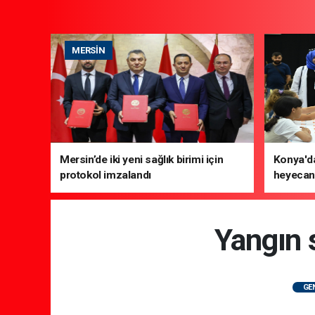
MERSIN
Mersin’de iki yeni sağlık birimi için
Konya'da
protokol imzalandı
heyecanı
Yangın s
GE