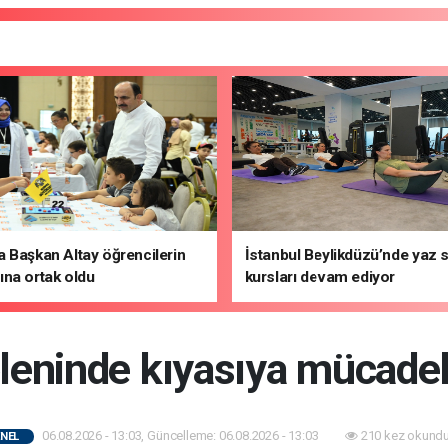
 Başkan Altay öğrencilerin
İstanbul Beylikdüzü’nde yaz 
na ortak oldu
kursları devam ediyor
leninde kıyasıya mücadel
06.08.2026 - 13:03, Güncelleme: 06.08.2026 - 13:03
210 kez okundu
NEL