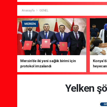
Anasayfa
GENEL
MERSIN
Mersin’de iki yeni sağlık birimi için
Konya'da
protokol imzalandı
heyecanı
Yelken şö
GE