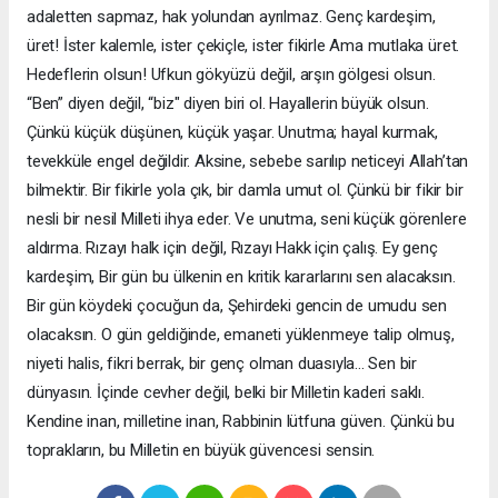
adaletten sapmaz, hak yolundan ayrılmaz. Genç kardeşim,
üret! İster kalemle, ister çekiçle, ister fikirle Ama mutlaka üret.
Hedeflerin olsun! Ufkun gökyüzü değil, arşın gölgesi olsun.
“Ben” diyen değil, “biz" diyen biri ol. Hayallerin büyük olsun.
Çünkü küçük düşünen, küçük yaşar. Unutma; hayal kurmak,
tevekküle engel değildir. Aksine, sebebe sarılıp neticeyi Allah’tan
bilmektir. Bir fikirle yola çık, bir damla umut ol. Çünkü bir fikir bir
nesli bir nesil Milleti ihya eder. Ve unutma, seni küçük görenlere
aldırma. Rızayı halk için değil, Rızayı Hakk için çalış. Ey genç
kardeşim, Bir gün bu ülkenin en kritik kararlarını sen alacaksın.
Bir gün köydeki çocuğun da, Şehirdeki gencin de umudu sen
olacaksın. O gün geldiğinde, emaneti yüklenmeye talip olmuş,
niyeti halis, fikri berrak, bir genç olman duasıyla... Sen bir
dünyasın. İçinde cevher değil, belki bir Milletin kaderi saklı.
Kendine inan, milletine inan, Rabbinin lütfuna güven. Çünkü bu
toprakların, bu Milletin en büyük güvencesi sensin.